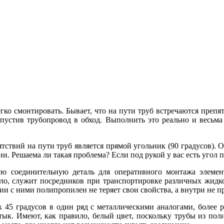
гко смонтировать. Бывает, что на пути труб встречаются препя
устив трубопровод в обход. Выполнить это реально и весьма 
ствий на пути труб является прямой угольник (90 градусов). 
ии. Решаема ли такая проблема? Если под рукой у вас есть угол
ую соединительную деталь для оперативного монтажа элеме
о, служит посредников при транспортировке различных жидко
и с ними полипропилен не теряет свои свойства, а внутри не п
к 45 градусов в один ряд с металлическими аналогами, более 
стык. Имеют, как правило, белый цвет, поскольку трубы из п