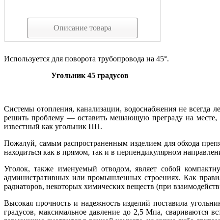
Описание товара
Используется для поворота трубопровода на 45°.
Угольник 45 градусов
Системы отопления, канализации, водоснабжения не всегда ле
решить проблему — оставить мешающую преграду на месте, п
известный как угольник ПП.
Пожалуй, самым распространенным изделием для обхода препят
находиться как в прямом, так и в перпендикулярном направлен
Уголок, также именуемый отводом, являет собой компактн
административных или промышленных строениях. Как правил
радиаторов, некоторых химических веществ (при взаимодействи
Высокая прочность и надежность изделий поставила угольни
градусов, максимальное давление до 2,5 Мпа, свариваются в