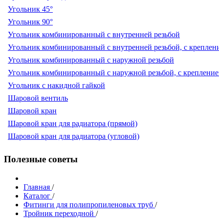
Угольник 45°
Угольник 90°
Угольник комбинированный с внутренней резьбой
Угольник комбинированный с внутренней резьбой, с креплен
Угольник комбинированный с наружной резьбой
Угольник комбинированный с наружной резьбой, с креплени
Угольник с накидной гайкой
Шаровой вентиль
Шаровой кран
Шаровой кран для радиатора (прямой)
Шаровой кран для радиатора (угловой)
Полезные советы
Главная
/
Каталог
/
Фитинги для полипропиленовых труб
/
Тройник переходной
/